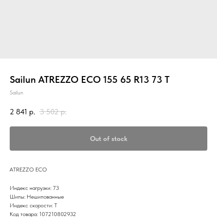
Sailun ATREZZO ECO 155 65 R13 73 T
Sailun
2 841
р.
3 502
р.
Out of stock
ATREZZO ECO
Индекс нагрузки: 73
Шипы: Нешипованные
Индекс скорости: T
Код товара: 107210802932