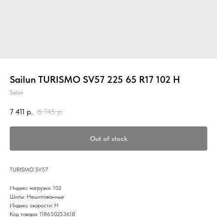
Sailun TURISMO SV57 225 65 R17 102 H
Sailun
7 411
р.
8 745
р.
Out of stock
TURISMO SV57
Индекс нагрузки: 102
Шипы: Нешипованные
Индекс скорости: H
Код товара: 118650253618