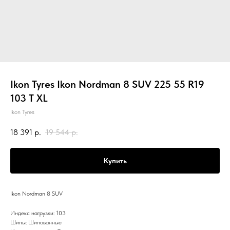
Ikon Tyres Ikon Nordman 8 SUV 225 55 R19
103 T XL
Ikon Tyres
18 391
р.
19 544
р.
Купить
Ikon Nordman 8 SUV
Индекс нагрузки: 103
Шипы: Шипованные