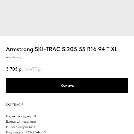
Armstrong SKI-TRAC S 205 55 R16 94 T XL
Armstrong
5 705
р.
6 477
р.
Купить
SKI-TRAC S
Индекс нагрузки: 94
Шипы: Шипованные
Индекс скорости: T
Код товара: 112360946671