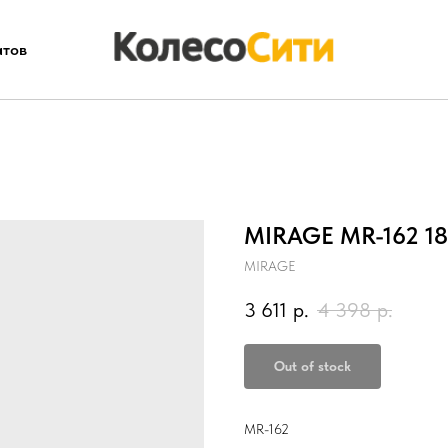
атов
MIRAGE MR-162 18
MIRAGE
3 611
р.
4 398
р.
Out of stock
MR-162