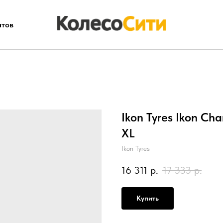
атов
Ikon Tyres Ikon Cha
XL
Ikon Tyres
16 311
р.
17 333
р.
Купить