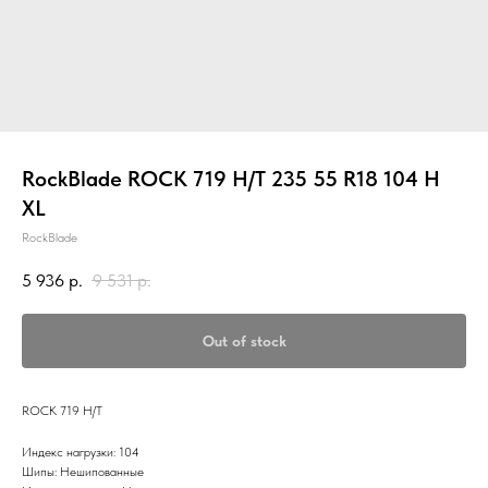
RockBlade ROCK 719 H/T 235 55 R18 104 H
XL
RockBlade
5 936
р.
9 531
р.
Out of stock
ROCK 719 H/T
Индекс нагрузки: 104
Шипы: Нешипованные