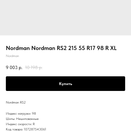
Nordman Nordman RS2 215 55 R17 98 R XL
Nordman
9 003
р.
10 198
р.
Купить
Nordman RS2
Индекс нагрузки: 98
Шипы: Нешипованные
Индекс скорости: R
Код товара: 107287543061