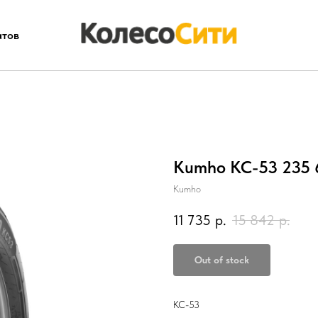
атов
Kumho KC-53 235 6
Kumho
11 735
р.
15 842
р.
Out of stock
KC-53