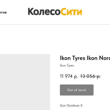
атов
Ikon Tyres Ikon No
Ikon Tyres
11 974
р.
13 056
р.
Out of stock
Ikon Nordman 8