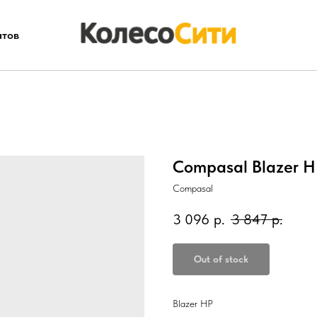
атов
Compasal Blazer HP
Compasal
3 096
р.
3 847
р.
Out of stock
Blazer HP