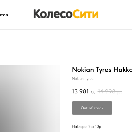
атов
Nokian Tyres Hakka
Nokian Tyres
13 981
р.
14 998
р.
Out of stock
Hakkapeliitta 10p