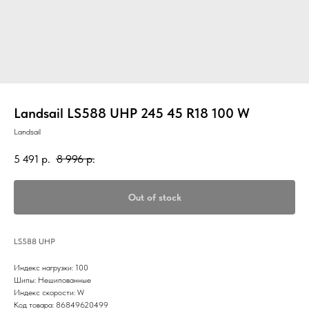
Landsail LS588 UHP 245 45 R18 100 W
Landsail
5 491
р.
8 996
р.
Out of stock
LS588 UHP
Индекс нагрузки: 100
Шипы: Нешипованные
Индекс скорости: W
Код товара: 86849620499