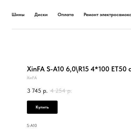
Шины
Диски
Оплата
Ремонт электросамок
XinFA S-A10 6,0\R15 4*100 ET50 
XinFA
3 745
р.
4 254
р.
Купить
S-A10