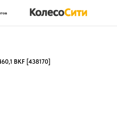
атов
d60,1 BKF [438170]